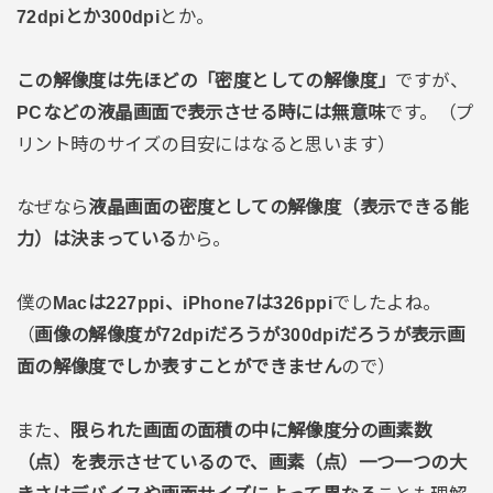
72dpiとか300dpi
とか。
この解像度は先ほどの「密度としての解像度」
ですが、
PCなどの液晶画面で表示させる時には無意味
です。（プ
リント時のサイズの目安にはなると思います）
なぜなら
液晶画面の密度としての解像度（表示できる能
力）は決まっている
から。
僕の
Macは227ppi、iPhone7は326ppi
でしたよね。
（
画像の解像度が72dpiだろうが300dpiだろうが表示画
面の解像度でしか表すことができません
ので）
また、
限られた画面の面積の中に解像度分の画素数
（点）を表示させているので、画素（点）一つ一つの大