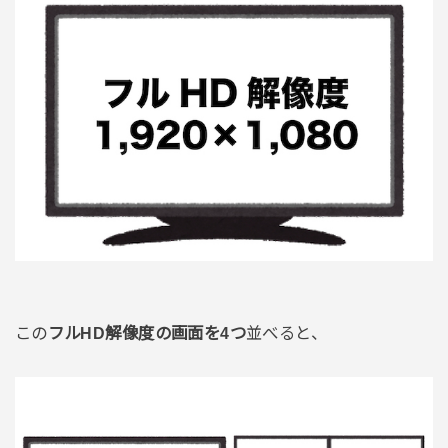
この
フルHD解像度の画面を4つ
並べると、