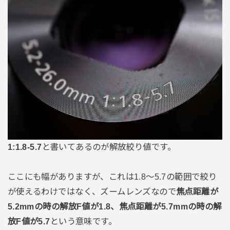
1:1.8-5.7
と書いてあるのが解放絞り値です。
ここにも幅がありますが、これは1.8〜5.7の範囲で絞り
が使えるわけではなく、ズームレンズなので
焦点距離が
5.2mmの時の解放F値が1.8、焦点距離が5.7mmの時の解
放F値が5.7
という意味です。