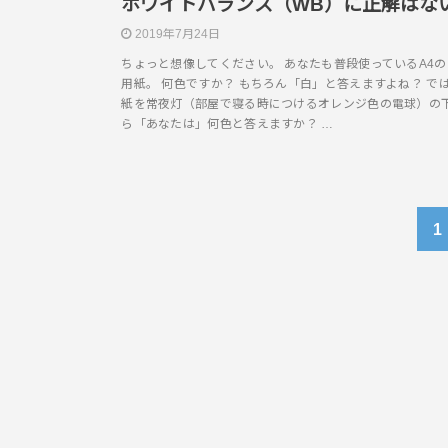
ホワイトバランス（WB）に正解はな
2019年7月24日
ちょっと想像してください。 あなたも普段使っているA4
用紙。 何色ですか？ もちろん「白」と答えますよね？ で
紙を常夜灯（部屋で寝る時につけるオレンジ色の電球）の
ら「あなたは」何色と答えますか？ …
1