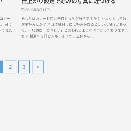
い
仕上がり設定で好みの写真に近づける
2019年8月11日
のコピー
あなたはカレー甘口と辛口どっちが好きですか？ ひょっとして超
は、同じ
激辛好みとか？ 料理の味付けには好みがあるとはいえ限度があっ
下で見た
て、一般的に「美味しい」と言われるような味付けってありますよ
ね？ 超激辛を好む人もいますが、全体から…
2
3
>