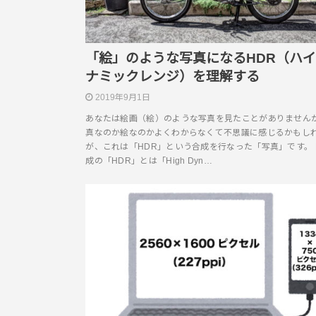
「絵」のような写真になるHDR（ハ
ナミックレンジ）を理解する
2019年9月1日
あなたは絵画（絵）のような写真を見たことがありませんか
真なのか絵なのかよくわからなくて不思議に感じるかもし
が、これは「HDR」という合成を行なった「写真」です。 
成の「HDR」とは「High Dyn…