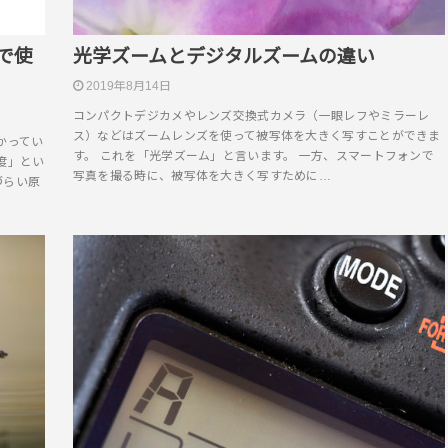
で使
光学ズームとデジタルズームの違い
2019年8月14日
コンパクトデジカメやレンズ交換式カメラ（一眼レフやミラーレ
ス）などはズームレンズを使って被写体を大きく写すことができま
かってい
す。 これを「光学ズーム」と言います。 一方、スマートフォンで
度」とい
写真を撮る時に、被写体を大きく写すために…
づらい原