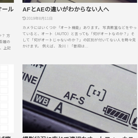
オール
AFとAEの違いがわからない人へ
2019年8月11日
カメラにはいくつか「オート機能」あります。 写真教室などをやっ
ていると、オート（AUTO）と言っても「何がオートなのか？」そ
？ 方
して「何がオートじゃないのか？」の区別が付いてない人を時々見
距離の
かけます。 例えば、 及川：「普段は…
て、上記