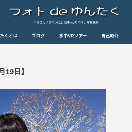
全方位カメラマンによる超わかりやすい写真講座
んたくとは
ブログ
水中VRツアー
自己紹介
基礎知識
テクニック
思い出の一枚
思い出のパノラマ
Tips（小ネタ）
しゃんぽ
機材紹介
月19日】