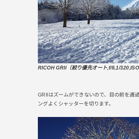
RICOH GRII（絞り優先オート,f/8,1/320,ISO
GRIIはズームができないので、目の前を
ングよくシャッターを切ります。