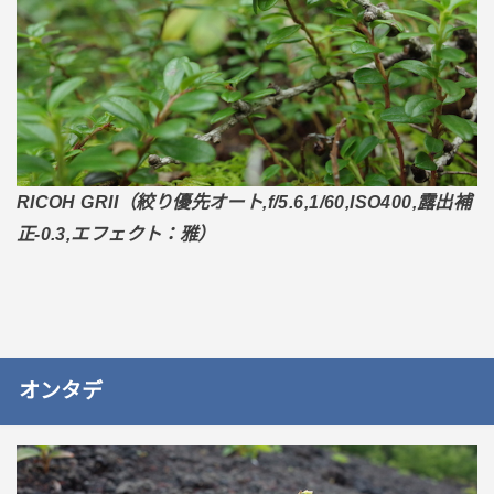
RICOH GRII（絞り優先オート,f/5.6,1/60,ISO400,露出補
正-0.3,エフェクト：雅）
オンタデ