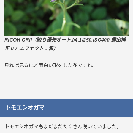
RICOH GRII（絞り優先オート,f/4,1/250,ISO400,露出補
正-0.7,エフェクト：雅）
見れば見るほど面白い形をした花ですね。
トモエシオガマ
トモエシオガマもまだまだたくさん咲いていました。