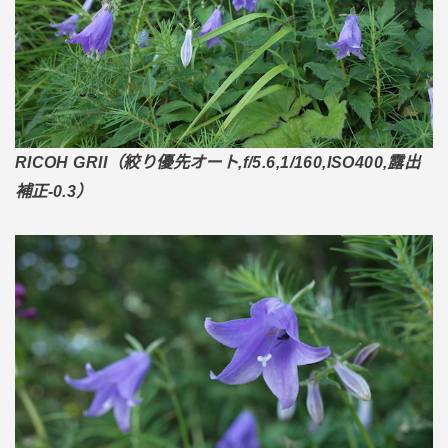
RICOH GRII（絞り優先オート,f/5.6,1/160,ISO400,露出
補正-0.3）