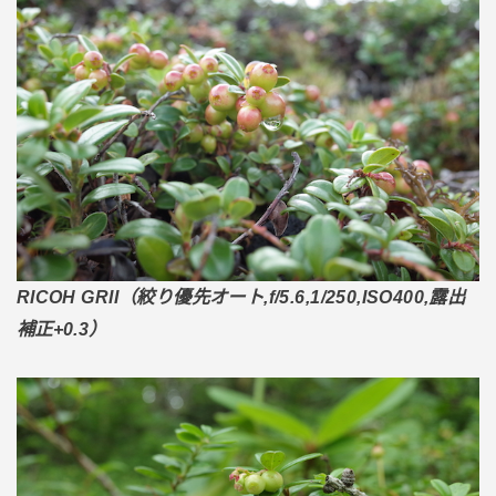
RICOH GRII（絞り優先オート,f/5.6,1/250,ISO400,露出
補正+0.3）