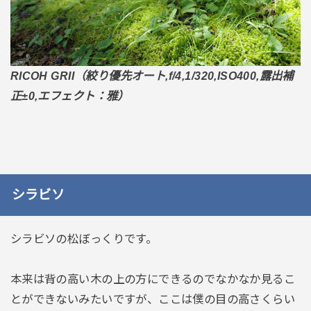
RICOH GRII（絞り優先オート,f/4,1/320,ISO400,露出補
正±0,エフェクト：雅）
シラビソ
シラビソの松ぼっくりです。
本来は背の高い木の上の方にできるのでなかなか見るこ
とができないみたいですが、ここは僕の目の高さくらい