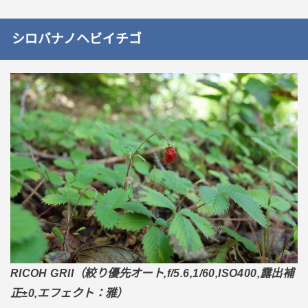
シロバナノヘビイチゴ
RICOH GRII（絞り優先オート,f/5.6,1/60,ISO400,露出補
正±0,エフェクト：雅）