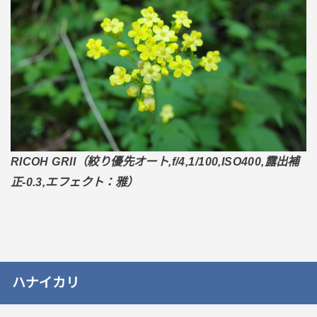
RICOH GRII（絞り優先オート,f/4,1/100,ISO400,露出補
正-0.3,エフェクト：雅）
ハナイカリ