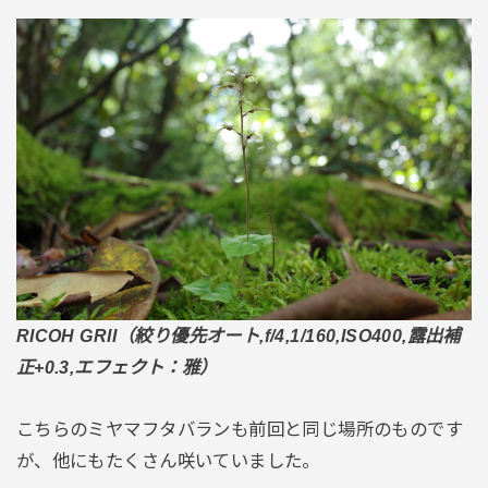
RICOH GRII（絞り優先オート,f/4,1/160,ISO400,露出補
正+0.3,エフェクト：雅）
こちらのミヤマフタバランも前回と同じ場所のものです
が、他にもたくさん咲いていました。