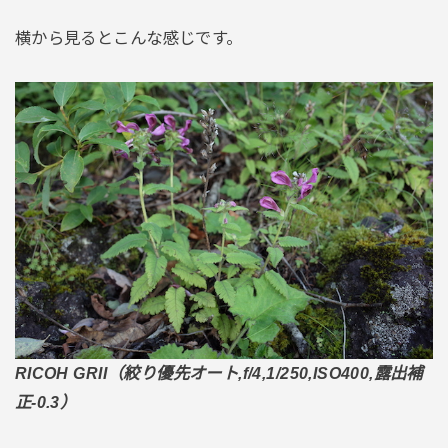
横から見るとこんな感じです。
RICOH GRII（絞り優先オート,f/4,1/250,ISO400,露出補
正-0.3）