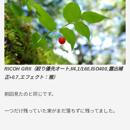
RICOH GRII（絞り優先オート,f/4,1/160,ISO400,露出補
正+0.7,エフェクト：雅）
前回見たのと同じです。
一つだけ残っていた実がまだ落ちずに残ってました。