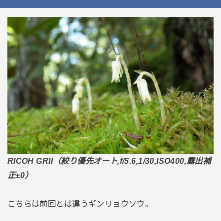
RICOH GRII（絞り優先オート,f/5.6,1/30,ISO400,露出補
正±0）
こちらは前回とは違うギンリョウソウ。