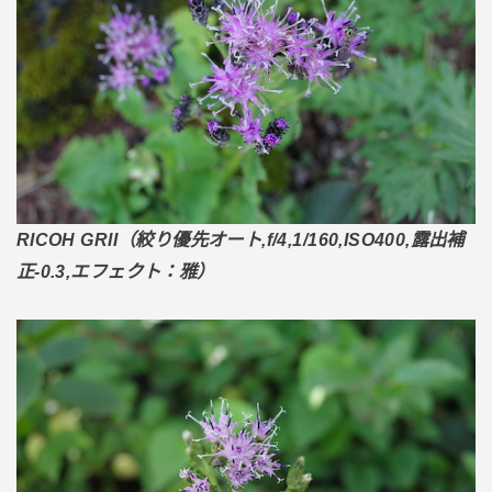
RICOH GRII（絞り優先オート,f/4,1/160,ISO400,露出補
正-0.3,エフェクト：雅）