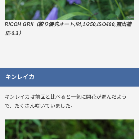
RICOH GRII（絞り優先オート,f/4,1/250,ISO400,露出補
正-0.3）
キンレイカ
キンレイカは前回と比べると一気に開花が進んだよう
で、たくさん咲いていました。