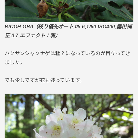
RICOH GRII（絞り優先オート,f/5.6,1/60,ISO400,露出補
正-0.7,エフェクト：雅）
ハクサンシャクナゲは種？になっているのが目立ってき
ました。
でも少しですが花も残っています。