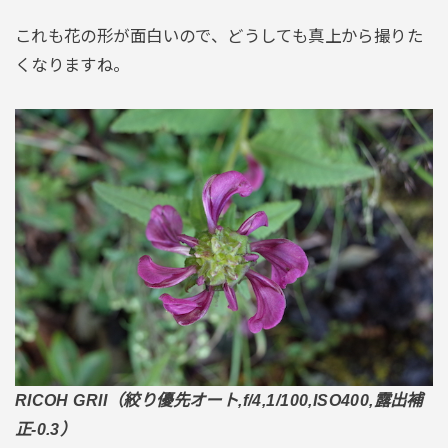
これも花の形が面白いので、どうしても真上から撮りた
くなりますね。
RICOH GRII（絞り優先オート,f/4,1/100,ISO400,露出補
正-0.3）