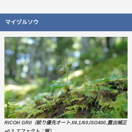
マイヅルソウ
RICOH GRII（絞り優先オート,f/4,1/60,ISO400,露出補正
+0.3,エフェクト：雅）