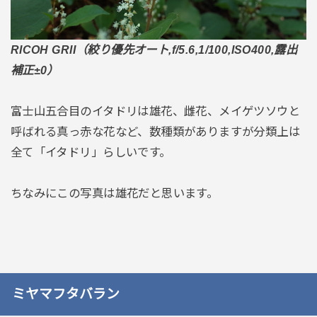
RICOH GRII（絞り優先オート,f/5.6,1/100,ISO400,露出
補正±0）
富士山五合目のイタドリは雄花、雌花、メイゲツソウと
呼ばれる真っ赤な花など、数種類がありますが分類上は
全て「イタドリ」らしいです。
ちなみにこの写真は雄花だと思います。
ミヤマフタバラン