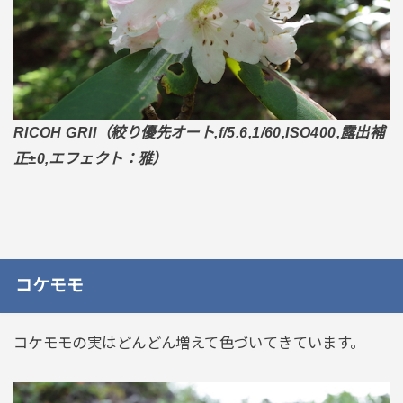
RICOH GRII（絞り優先オート,f/5.6,1/60,ISO400,露出補
正±0,エフェクト：雅）
コケモモ
コケモモの実はどんどん増えて色づいてきています。