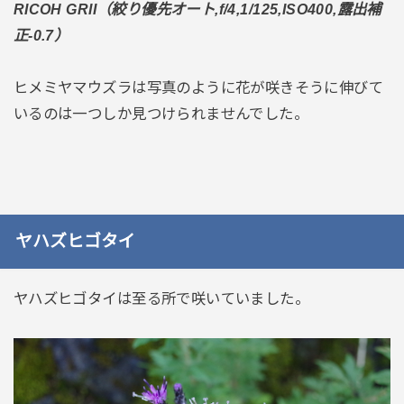
RICOH GRII（絞り優先オート,f/4,1/125,ISO400,露出補
正-0.7）
ヒメミヤマウズラは写真のように花が咲きそうに伸びて
いるのは一つしか見つけられませんでした。
ヤハズヒゴタイ
ヤハズヒゴタイは至る所で咲いていました。