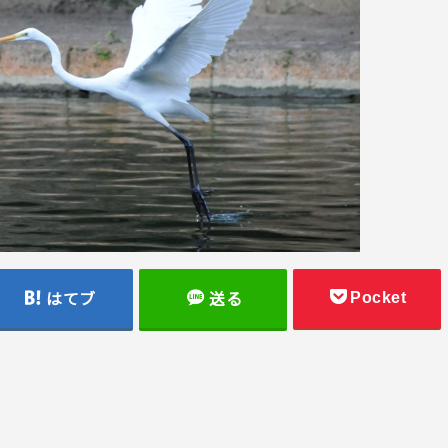
Pocket
はてブ
送る
。