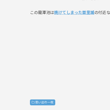
この龍潭池は
焼けてしまった首里城
の付近
思い出の一枚