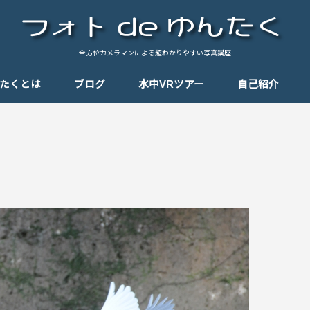
全方位カメラマンによる超わかりやすい写真講座
んたくとは
ブログ
水中VRツアー
自己紹介
基礎知識
テクニック
思い出の一枚
思い出のパノラマ
Tips（小ネタ）
しゃんぽ
機材紹介