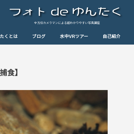
全方位カメラマンによる超わかりやすい写真講座
んたくとは
ブログ
水中VRツアー
自己紹介
基礎知識
テクニック
思い出の一枚
思い出のパノラマ
Tips（小ネタ）
しゃんぽ
機材紹介
捕食】