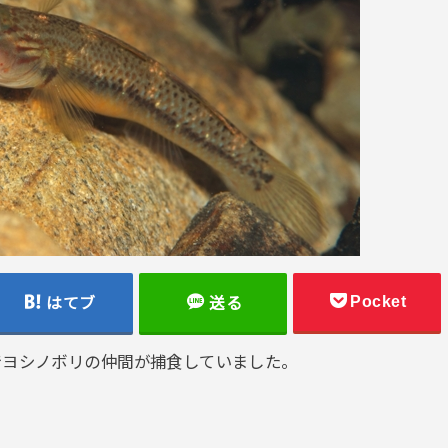
Pocket
はてブ
送る
でヨシノボリの仲間が捕食していました。