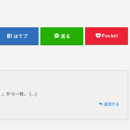
Pocket
はてブ
送る
」から一枚。 […]
返信する