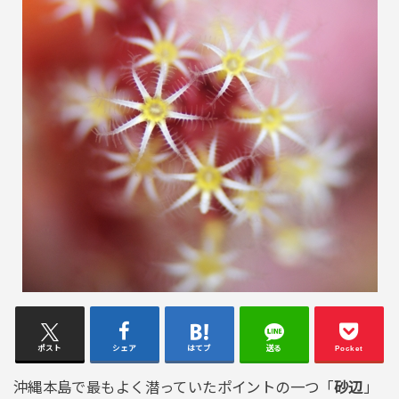
ポスト
シェア
はてブ
送る
Pocket
沖縄本島で最もよく潜っていたポイントの一つ「
砂辺
」