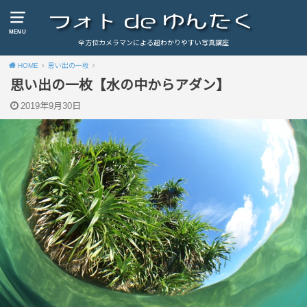
MENU
全方位カメラマンによる超わかりやすい写真講座
HOME
思い出の一枚
思い出の一枚【水の中からアダン】
2019年9月30日