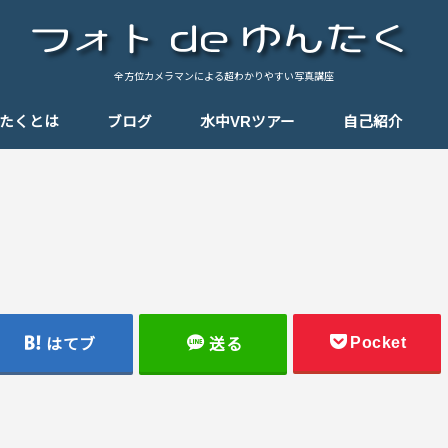
全方位カメラマンによる超わかりやすい写真講座
んたくとは
ブログ
水中VRツアー
自己紹介
基礎知識
テクニック
思い出の一枚
思い出のパノラマ
Tips（小ネタ）
しゃんぽ
機材紹介
Pocket
はてブ
送る