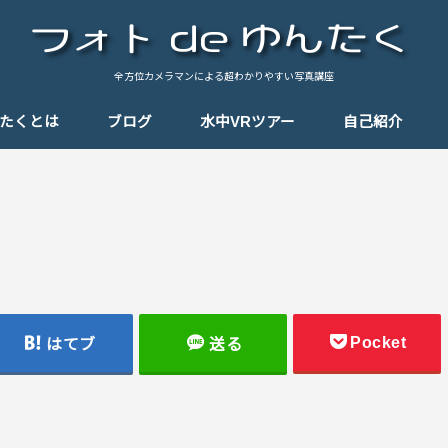
全方位カメラマンによる超わかりやすい写真講座
んたくとは
ブログ
水中VRツアー
自己紹介
基礎知識
テクニック
思い出の一枚
思い出のパノラマ
Tips（小ネタ）
しゃんぽ
機材紹介
Pocket
はてブ
送る