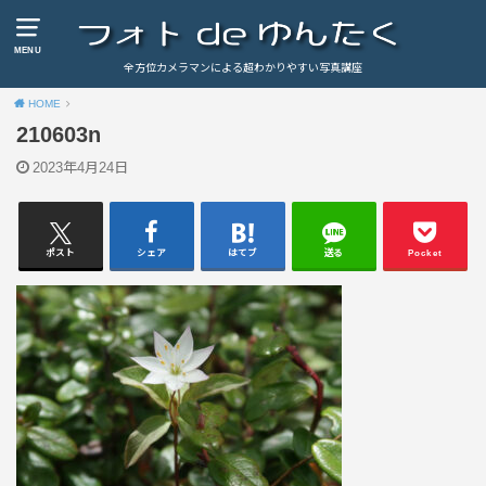
MENU
全方位カメラマンによる超わかりやすい写真講座
HOME
210603n
2023年4月24日
ポスト
シェア
はてブ
送る
Pocket