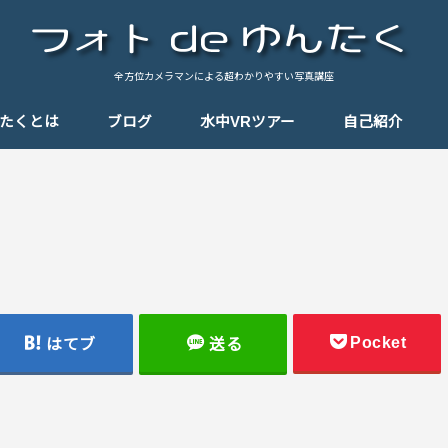
全方位カメラマンによる超わかりやすい写真講座
んたくとは
ブログ
水中VRツアー
自己紹介
基礎知識
テクニック
思い出の一枚
思い出のパノラマ
Tips（小ネタ）
しゃんぽ
機材紹介
Pocket
はてブ
送る