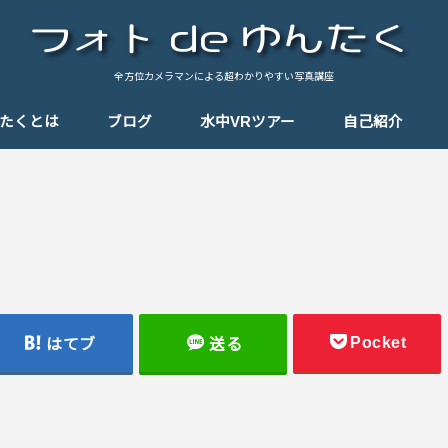
全方位カメラマンによる超わかりやすい写真講座
んたくとは
ブログ
水中VRツアー
自己紹介
基礎知識
テクニック
思い出の一枚
思い出のパノラマ
Tips（小ネタ）
しゃんぽ
機材紹介
Pocket
はてブ
送る