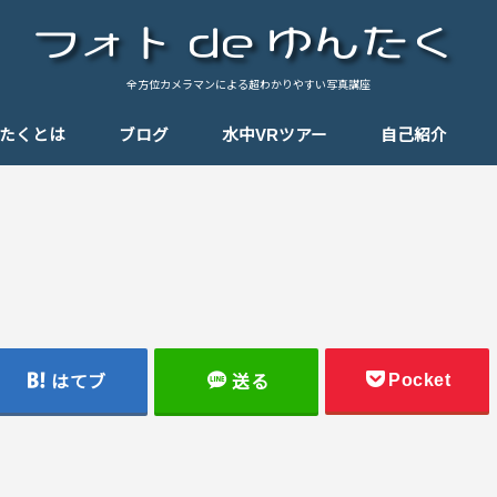
全方位カメラマンによる超わかりやすい写真講座
んたくとは
ブログ
水中VRツアー
自己紹介
基礎知識
テクニック
思い出の一枚
思い出のパノラマ
Tips（小ネタ）
しゃんぽ
機材紹介
Pocket
はてブ
送る